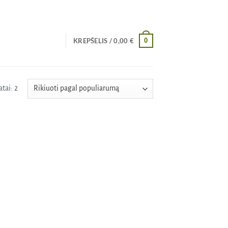
0
KREPŠELIS /
0,00
€
Rūšiuojama
tai: 2
pagal
populiarumą