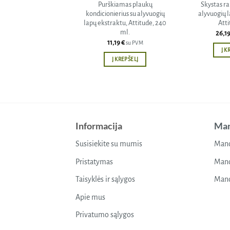
Purškiamas plaukų
Skystas ra
kondicionierius su alyvuogių
alyvuogių 
lapų ekstraktu, Attitude, 240
Atti
ml.
26,1
11,19
€
su PVM
Į K
Į KREPŠELĮ
Informacija
Man
Susisiekite su mumis
Mano
Pristatymas
Mano
Taisyklės ir sąlygos
Mano
Apie mus
Privatumo sąlygos