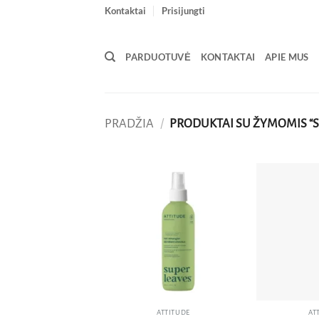
Skip
Kontaktai
Prisijungti
to
content
PARDUOTUVĖ
KONTAKTAI
APIE MUS
PRADŽIA
/
PRODUKTAI SU ŽYMOMIS “S
Pridėti
į norų
sąrašą
ATTITUDE
AT