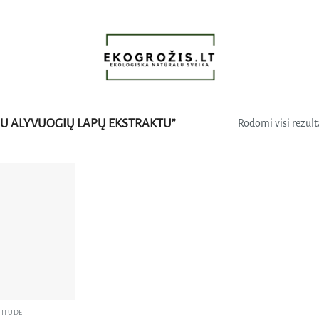
U ALYVUOGIŲ LAPŲ EKSTRAKTU”
Rodomi visi rezulta
Pridėti
į norų
sąrašą
TITUDE