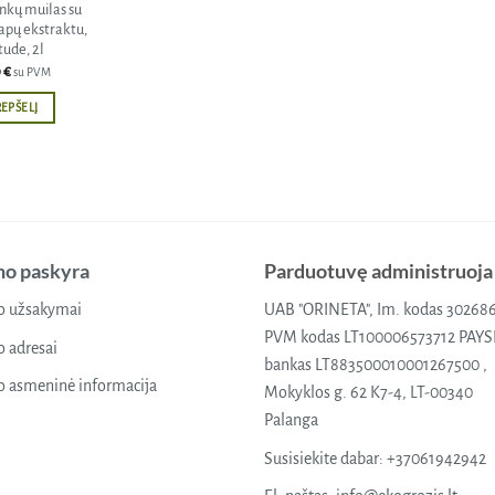
nkų muilas su
lapų ekstraktu,
tude, 2l
9
€
su PVM
REPŠELĮ
o paskyra
Parduotuvę administruoja
 užsakymai
UAB "ORINETA", Im. kodas 30268
PVM kodas LT100006573712 PAY
 adresai
bankas LT883500010001267500 ,
 asmeninė informacija
Mokyklos g. 62 K7-4, LT-00340
Palanga
Susisiekite dabar:
+37061942942