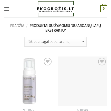
Skip
0
to
content
PRADŽIA
/
PRODUKTAI SU ŽYMOMIS “SU ARGANŲ LAPŲ
EKSTRAKTU”
Pridėti
Pridėti
į norų
į norų
sąrašą
sąrašą
ATTITUDE
ATTITUDE