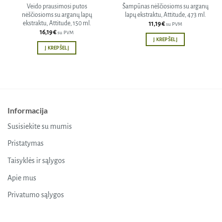
Veido prausimosi putos
Šampūnas nėščiosioms su arganų
nėščiosioms su arganų lapų
lapų ekstraktu, Attitude, 473 ml.
ekstraktu, Attitude, 150 ml.
11,19
€
su PVM
16,19
€
su PVM
Į KREPŠELĮ
Į KREPŠELĮ
Informacija
Susisiekite su mumis
Pristatymas
Taisyklės ir sąlygos
Apie mus
Privatumo sąlygos