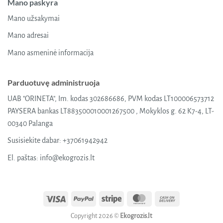
Mano paskyra
Mano užsakymai
Mano adresai
Mano asmeninė informacija
Parduotuvę administruoja
UAB "ORINETA", Im. kodas 302686686, PVM kodas LT100006573712
PAYSERA bankas LT883500010001267500 , Mokyklos g. 62 K7-4, LT-
00340 Palanga
Susisiekite dabar:
+37061942942
El. paštas:
info@ekogrozis.lt
Visa
PayPal
Stripe
MasterCard
Cash
On
Copyright 2026 ©
Ekogrozis.lt
Delivery