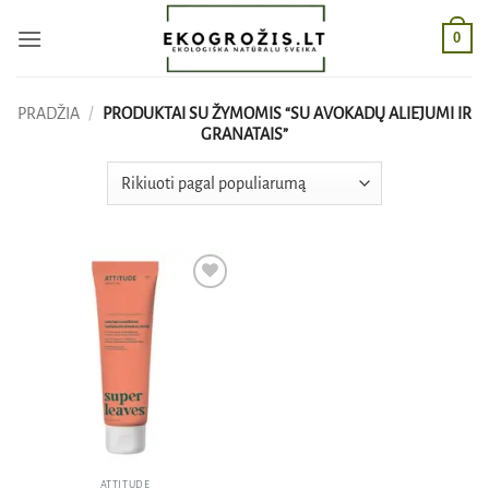
Skip
0
to
content
PRADŽIA
/
PRODUKTAI SU ŽYMOMIS “SU AVOKADŲ ALIEJUMI IR
GRANATAIS”
Pridėti
į norų
sąrašą
ATTITUDE