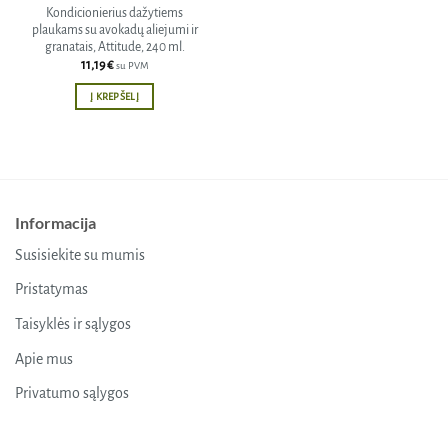
Kondicionierius dažytiems
plaukams su avokadų aliejumi ir
granatais, Attitude, 240 ml.
11,19
€
su PVM
Į KREPŠELĮ
Informacija
Susisiekite su mumis
Pristatymas
Taisyklės ir sąlygos
Apie mus
Privatumo sąlygos