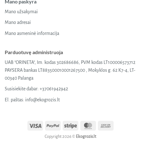
Mano paskyra
Mano užsakymai
Mano adresai
Mano asmeninė informacija
Parduotuvę administruoja
UAB "ORINETA", Im. kodas 302686686, PVM kodas LT100006573712
PAYSERA bankas LT883500010001267500 , Mokyklos g. 62 K7-4, LT-
00340 Palanga
Susisiekite dabar:
+37061942942
El. paštas:
info@ekogrozis.lt
Visa
PayPal
Stripe
MasterCard
Cash
On
Copyright 2026 ©
Ekogrozis.lt
Delivery