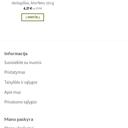
ekologiškas, Alce Nero, 350 g
4,21
€
su PVM
Į KREPŠELĮ
Informacija
Susisiekite su mumis
Pristatymas
Taisyklės ir sąlygos
Apie mus
Privatumo sąlygos
Mano paskyra