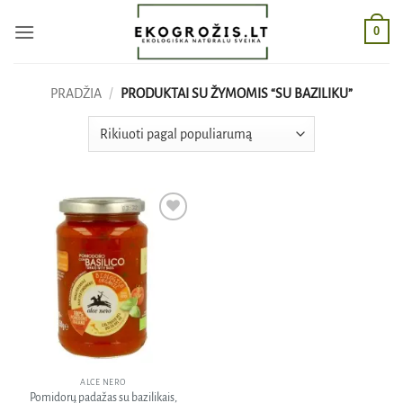
Skip
0
to
content
PRADŽIA
/
PRODUKTAI SU ŽYMOMIS “SU BAZILIKU”
Pridėti
į norų
sąrašą
ALCE NERO
Pomidorų padažas su bazilikais,