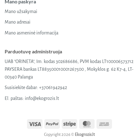
Mano paskyra
Mano užsakymai
Mano adresai
Mano asmeninė informacija
Parduotuvę administruoja
UAB "ORINETA", Im. kodas 302686686, PVM kodas LT100006573712
PAYSERA bankas LT883500010001267500 , Mokyklos g. 62 K7-4, LT-
00340 Palanga
Susisiekite dabar:
+37061942942
El. paštas:
info@ekogrozis.lt
Visa
PayPal
Stripe
MasterCard
Cash
On
Copyright 2026 ©
Ekogrozis.lt
Delivery