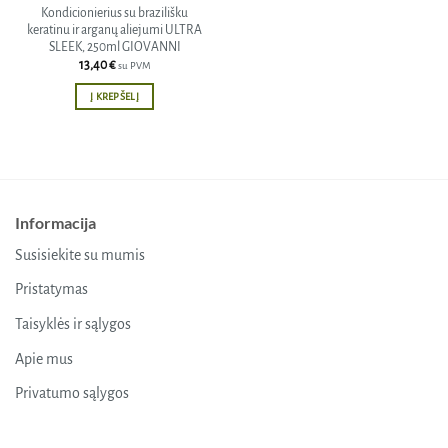
Kondicionierius su brazilišku
keratinu ir arganų aliejumi ULTRA
SLEEK, 250ml GIOVANNI
13,40
€
su PVM
Į KREPŠELĮ
Informacija
Susisiekite su mumis
Pristatymas
Taisyklės ir sąlygos
Apie mus
Privatumo sąlygos