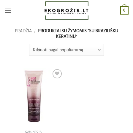
Skip
0
to
content
PRADŽIA
/
PRODUKTAI SU ŽYMOMIS “SU BRAZILIŠKU
KERATINU”
Pridėti
į norų
sąrašą
GAMINTOJAI