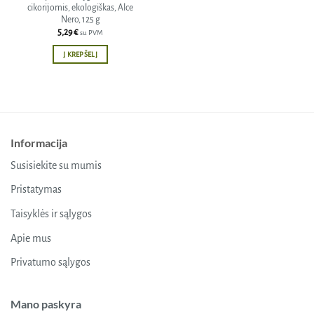
cikorijomis, ekologiškas, Alce
Nero, 125 g
5,29
€
su PVM
Į KREPŠELĮ
Informacija
Susisiekite su mumis
Pristatymas
Taisyklės ir sąlygos
Apie mus
Privatumo sąlygos
Mano paskyra