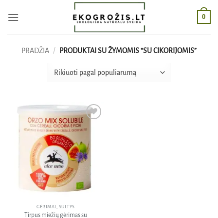
Skip
0
to
content
PRADŽIA
/
PRODUKTAI SU ŽYMOMIS “SU CIKORIJOMIS”
Pridėti
į norų
sąrašą
GĖRIMAI, SULTYS
Tirpus miežių gėrimas su