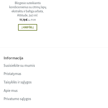
Blizgesio suteikiantis
kondicionierius su citrinų lapų
ekstraktu ir baltąja arbata,
Attitude, 240 ml.
11,19
€
su PVM
Į KREPŠELĮ
Informacija
Susisiekite su mumis
Pristatymas
Taisyklės ir sąlygos
Apie mus
Privatumo sąlygos