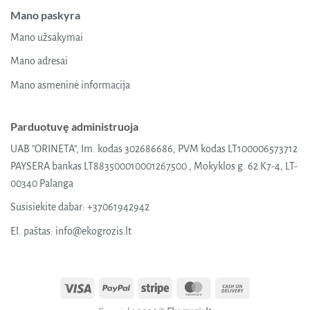
Mano paskyra
Mano užsakymai
Mano adresai
Mano asmeninė informacija
Parduotuvę administruoja
UAB "ORINETA", Im. kodas 302686686, PVM kodas LT100006573712
PAYSERA bankas LT883500010001267500 , Mokyklos g. 62 K7-4, LT-
00340 Palanga
Susisiekite dabar:
+37061942942
El. paštas:
info@ekogrozis.lt
Visa
PayPal
Stripe
MasterCard
Cash
On