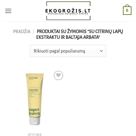
Skip
0
to
content
PRADŽIA
/
PRODUKTAI SU ŽYMOMIS “SU CITRINŲ LAPŲ
EKSTRAKTU IR BALTĄJA ARBATA”
Pridėti
į norų
sąrašą
ATTITUDE