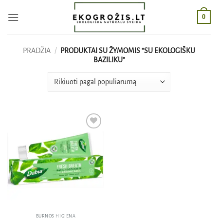
Skip
0
to
content
PRADŽIA
/
PRODUKTAI SU ŽYMOMIS “SU EKOLOGIŠKU
BAZILIKU”
Pridėti
į norų
sąrašą
BURNOS HIGIENA