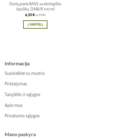
Dantų pasta BASIL su ekologišku
baziliku, DABUR 100 ml
4,30
€
su PVM
Į KREPŠELĮ
Informacija
Susisiekite su mumis
Pristatymas
Taisyklės ir sąlygos
Apie mus
Privatumo sąlygos
Mano paskyra