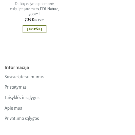
Dulkių valymo priemonė,
eukaliptų aromato, EDL Nature,
500 ml.
7,39
€
su PVM
Į KREPŠELĮ
Informacija
Susisiekite su mumis
Pristatymas
Taisyklės ir sąlygos
Apie mus
Privatumo sąlygos