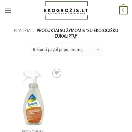
Skip
0
to
content
PRADŽIA
/
PRODUKTAI SU ŽYMOMIS “SU EKOLOGIŠKU
EUKALIPTŲ”
Pridėti
į norų
sąrašą
DĖMIŲ VALIKLIAI