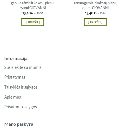
gervuogėmis ir kokosų pienu,
gervuogėmis ir kokosų pienu,
250ml GIOVANNI
250ml GIOVANNI
13,40
€
13,40
€
su PVM
su PVM
Į KREPŠELĮ
Į KREPŠELĮ
Informacija
Susisiekite su mumis
Pristatymas
Taisyklės ir sąlygos
Apie mus
Privatumo sąlygos
Mano paskyra