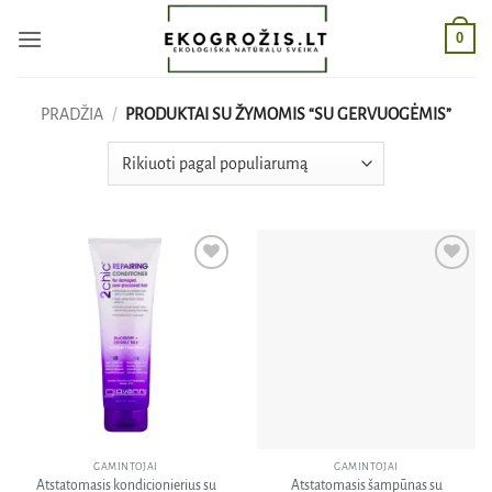
Skip
0
to
content
PRADŽIA
/
PRODUKTAI SU ŽYMOMIS “SU GERVUOGĖMIS”
Pridėti
Pridėti
į norų
į norų
sąrašą
sąrašą
GAMINTOJAI
GAMINTOJAI
Atstatomasis kondicionierius su
Atstatomasis šampūnas su