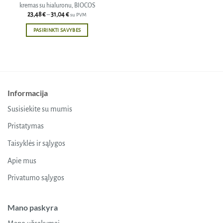
kremas su hialuronu, BIOCOS
Price
23,48
€
–
31,04
€
su PVM
range:
23,48 €
PASIRINKTI SAVYBES
through
31,04 €
This
product
has
multiple
variants.
Informacija
The
options
Susisiekite su mumis
may
be
Pristatymas
chosen
Taisyklės ir sąlygos
on
the
Apie mus
product
Privatumo sąlygos
page
Mano paskyra