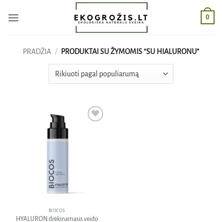
Skip
0
to
content
PRADŽIA
/
PRODUKTAI SU ŽYMOMIS “SU HIALURONU”
Pridėti
į norų
sąrašą
BIOCOS
HYALURON drėkinamasis veido