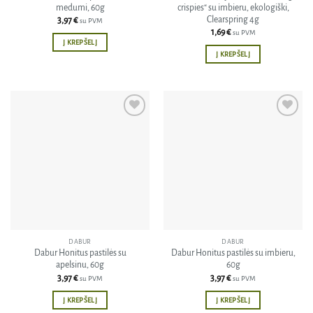
medumi, 60g
crispies“ su imbieru, ekologiški,
Clearspring 4g
3,97
€
su PVM
1,69
€
su PVM
Į KREPŠELĮ
Į KREPŠELĮ
Pridėti
Pridėti
į norų
į norų
sąrašą
sąrašą
DABUR
DABUR
Dabur Honitus pastilės su
Dabur Honitus pastilės su imbieru,
apelsinu, 60g
60g
3,97
€
3,97
€
su PVM
su PVM
Į KREPŠELĮ
Į KREPŠELĮ