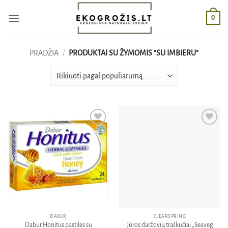
Skip
0
to
content
PRADŽIA
/
PRODUKTAI SU ŽYMOMIS “SU IMBIERU”
Pridėti
Pridėti
į norų
į norų
sąrašą
sąrašą
DABUR
CLEARSPRING
Dabur Honitus pastilės su
Jūros daržovių traškučiai „Seaveg