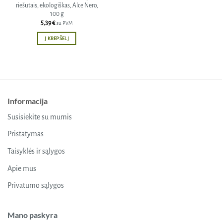
riešutais, ekologiškas, Alce Nero,
100 g
5,39
€
su PVM
Į KREPŠELĮ
Informacija
Susisiekite su mumis
Pristatymas
Taisyklės ir sąlygos
Apie mus
Privatumo sąlygos
Mano paskyra