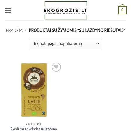
Skip
0
to
content
PRADŽIA
/
PRODUKTAI SU ŽYMOMIS “SU LAZDYNO RIEŠUTAIS”
Pridėti
į norų
sąrašą
ALCE NERO
Pieniškas šokoladas su lazdyno