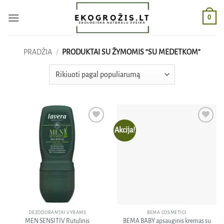
Skip
0
to
content
PRADŽIA
/
PRODUKTAI SU ŽYMOMIS “SU MEDETKOM”
Akcija!
Pridėti
Pridėti
į norų
į norų
sąrašą
sąrašą
DEZODORANTAI VYRAMS
BEMA COSMETICI
MEN SENSITIV Rutulinis
BEMA BABY apsauginis kremas su