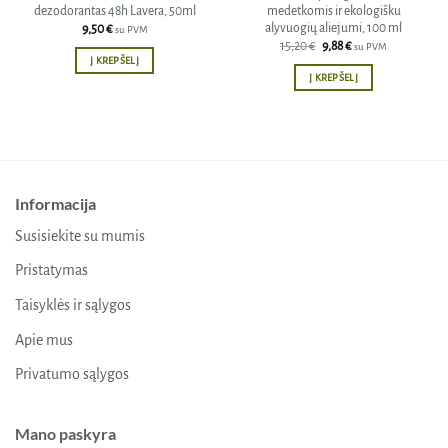
dezodorantas 48h Lavera, 50ml
medetkomis ir ekologišku
alyvuogių aliejumi, 100 ml
9,50
€
su PVM
Original
Current
15,20
€
9,88
€
su PVM
price
price
Į KREPŠELĮ
was:
is:
Į KREPŠELĮ
15,20 €.
9,88 €.
Informacija
Susisiekite su mumis
Pristatymas
Taisyklės ir sąlygos
Apie mus
Privatumo sąlygos
Mano paskyra