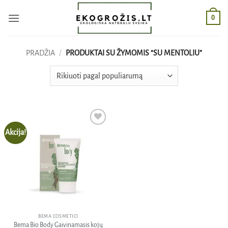
Skip
0
to
content
PRADŽIA
/
PRODUKTAI SU ŽYMOMIS “SU MENTOLIU”
Akcija!
Pridėti
į norų
sąrašą
BEMA COSMETICI
Bema Bio Body Gaivinamasis kojų