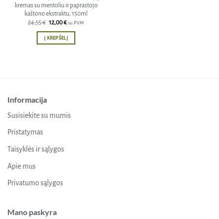
kremas su mentoliu ir paprastojo
kaštono ekstraktu, 150ml
Original
Current
24,55
€
12,00
€
su PVM
price
price
was:
is:
Į KREPŠELĮ
24,55 €.
12,00 €.
Informacija
Susisiekite su mumis
Pristatymas
Taisyklės ir sąlygos
Apie mus
Privatumo sąlygos
Mano paskyra