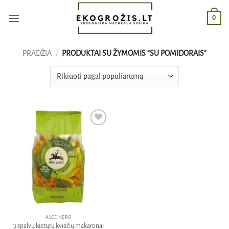
Skip
0
to
content
PRADŽIA
/
PRODUKTAI SU ŽYMOMIS “SU POMIDORAIS”
Pridėti
į norų
sąrašą
ALCE NERO
3 spalvų kietųjų kviečių makaronai