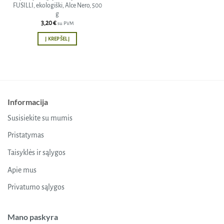
FUSILLI, ekologiški, Alce Nero, 500
g
3,20
€
su PVM
Į KREPŠELĮ
Informacija
Susisiekite su mumis
Pristatymas
Taisyklės ir sąlygos
Apie mus
Privatumo sąlygos
Mano paskyra