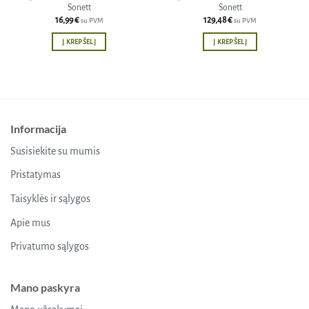
Sonett
Sonett
16,99
€
129,48
€
su PVM
su PVM
Į KREPŠELĮ
Į KREPŠELĮ
Informacija
Susisiekite su mumis
Pristatymas
Taisyklės ir sąlygos
Apie mus
Privatumo sąlygos
Mano paskyra