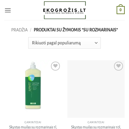
Skip
0
to
content
PRADŽIA
/
PRODUKTAI SU ŽYMOMIS “SU ROZMARINAIS”
Pridėti
Pridėti
į norų
į norų
sąrašą
sąrašą
GAMINTOJAI
GAMINTOJAI
Skystas muilas su rozmarinais 1l,
Skystas muilas su rozmarinais 10l,