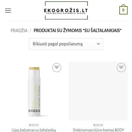
Skip
0
to
content
PRADŽIA
/
PRODUKTAI SU ŽYMOMIS “SU ŠALTALANKIAIS”
Pridėti
Pridėti
į norų
į norų
sąrašą
sąrašą
BIOCOS
BIOCOS
Lūpų balzamas su šaltalankių
Drėkinamasis kūno kremas BODY