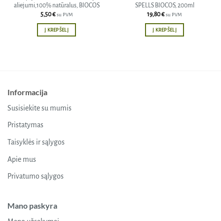
aliejumi,100% natūralus, BIOCOS
SPELLS BIOCOS, 200ml
5,50
€
19,80
€
su PVM
su PVM
Į KREPŠELĮ
Į KREPŠELĮ
Informacija
Susisiekite su mumis
Pristatymas
Taisyklės ir sąlygos
Apie mus
Privatumo sąlygos
Mano paskyra