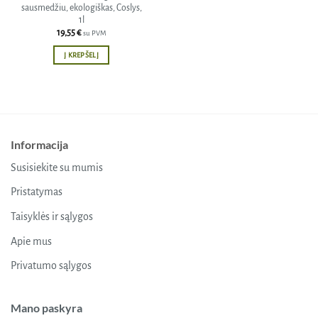
sausmedžiu, ekologiškas, Coslys,
1l
19,55
€
su PVM
Į KREPŠELĮ
Informacija
Susisiekite su mumis
Pristatymas
Taisyklės ir sąlygos
Apie mus
Privatumo sąlygos
Mano paskyra