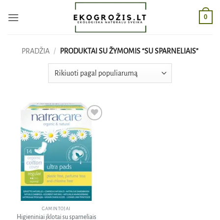
Skip
0
to
content
PRADŽIA
/
PRODUKTAI SU ŽYMOMIS “SU SPARNELIAIS”
Pridėti
į norų
sąrašą
GAMINTOJAI
Higieniniai įklotai su sparneliais