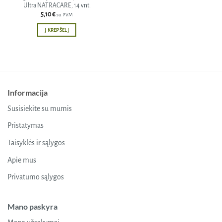
Ultra NATRACARE, 14 vnt.
5,10
€
su PVM
Į KREPŠELĮ
Informacija
Susisiekite su mumis
Pristatymas
Taisyklės ir sąlygos
Apie mus
Privatumo sąlygos
Mano paskyra