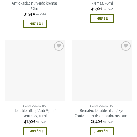
Antioksidacinis veido kremas,
kremas, 50ml
50ml
41,90
€
su PVM
31,94
€
su PVM
Į KREPŠELĮ
Į KREPŠELĮ
Pridėti
Pridėti
į norų
į norų
sąrašą
sąrašą
BEMA COSMETICI
BEMA COSMETICI
Double Lifting Anti-Aging
BemaBio Double Lifting Eye
serumas, 30ml
Contour Emulsion paakiams, 30ml
41,90
€
26,40
€
su PVM
su PVM
Į KREPŠELĮ
Į KREPŠELĮ