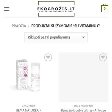
Skip
0
to
content
PRADŽIA
/
PRODUKTAI SU ŽYMOMIS “SU VITAMINU C”
Pridėti
Pridėti
į norų
į norų
sąrašą
sąrašą
KOSMETIKA
BEMA COSMETICI
BEMA NATURE UP
BemaBio Double Lifting – Anti-age