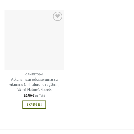
Pridėti
į norų
sąrašą
GAMINTOJAI
Atkuriamasis odos serumas su
vitaminu C ir hialurono rūgštimi,
30 ml, Nature’s Secrets
26,86
€
su PVM
Į KREPŠELĮ