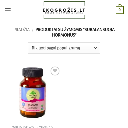
Skip
0
to
content
PRADŽIA
/
PRODUKTAI SU ŽYMOMIS “SUBALANSUOJA
HORMONUS”
Pridėti
į norų
sąrašą
MAISTO PAPILDAI IR VITAMINAI