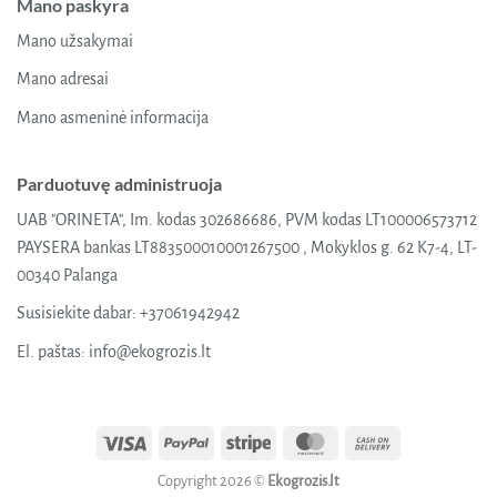
Mano paskyra
Mano užsakymai
Mano adresai
Mano asmeninė informacija
Parduotuvę administruoja
UAB "ORINETA", Im. kodas 302686686, PVM kodas LT100006573712
PAYSERA bankas LT883500010001267500 , Mokyklos g. 62 K7-4, LT-
00340 Palanga
Susisiekite dabar:
+37061942942
El. paštas:
info@ekogrozis.lt
Visa
PayPal
Stripe
MasterCard
Cash
On
Copyright 2026 ©
Ekogrozis.lt
Delivery