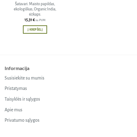
Šatavari. Maisto papildas,
ekologiškas, Organic India,
60kaps.
15,31
€
su PVM
Į KREPŠELĮ
Informacija
Susisiekite su mumis
Pristatymas
Taisyklės ir sąlygos
Apie mus
Privatumo sąlygos