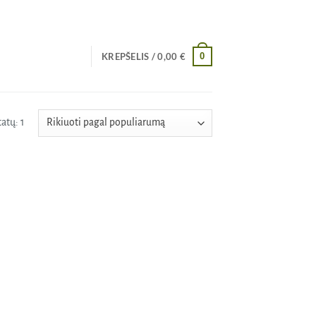
0
KREPŠELIS /
0,00
€
atų: 1