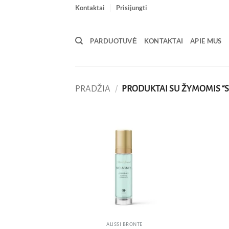
Skip
Kontaktai
Prisijungti
to
content
PARDUOTUVĖ
KONTAKTAI
APIE MUS
PRADŽIA
/
PRODUKTAI SU ŽYMOMIS “
Pridėti
į norų
sąrašą
ALISSI BRONTE