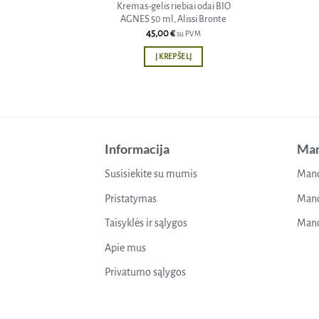
Kremas-gelis riebiai odai BIO
AGNES 50 ml, Alissi Bronte
45,00
€
su PVM
Į KREPŠELĮ
Informacija
Man
Susisiekite su mumis
Mano
Pristatymas
Mano
Taisyklės ir sąlygos
Mano
Apie mus
Privatumo sąlygos