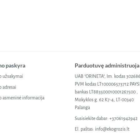
o paskyra
Parduotuvę administruoja
 užsakymai
UAB "ORINETA", Im. kodas 30268
PVM kodas LT100006573712 PAY
 adresai
bankas LT883500010001267500 ,
 asmeninė informacija
Mokyklos g. 62 K7-4, LT-00340
Palanga
Susisiekite dabar:
+37061942942
El. paštas:
info@ekogrozis.lt