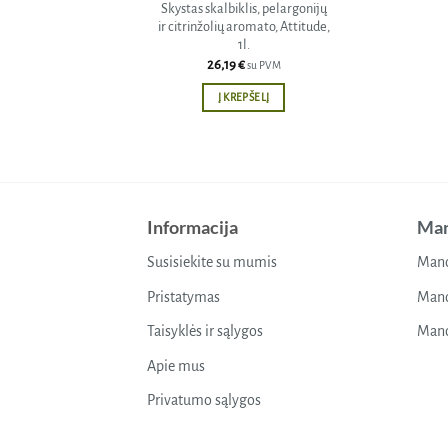
Skystas skalbiklis, pelargonijų
ir citrinžolių aromato, Attitude,
1l.
26,19
€
su PVM
Į KREPŠELĮ
Informacija
Man
Susisiekite su mumis
Mano
Pristatymas
Mano
Taisyklės ir sąlygos
Mano
Apie mus
Privatumo sąlygos