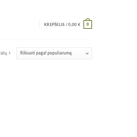
0
KREPŠELIS /
0,00
€
atų: 1