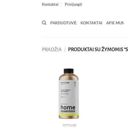
Skip
Kontaktai
Prisijungti
to
content
PARDUOTUVĖ
KONTAKTAI
APIE MUS
PRADŽIA
/
PRODUKTAI SU ŽYMOMIS “S
Pridėti
į norų
sąrašą
ATTITUDE