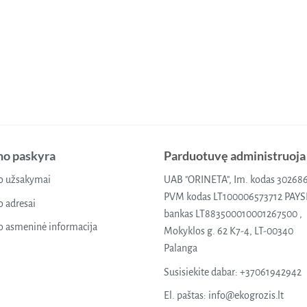
o paskyra
Parduotuvę administruoja
 užsakymai
UAB "ORINETA", Im. kodas 30268
PVM kodas LT100006573712 PAY
 adresai
bankas LT883500010001267500 ,
 asmeninė informacija
Mokyklos g. 62 K7-4, LT-00340
Palanga
Susisiekite dabar:
+37061942942
El. paštas:
info@ekogrozis.lt