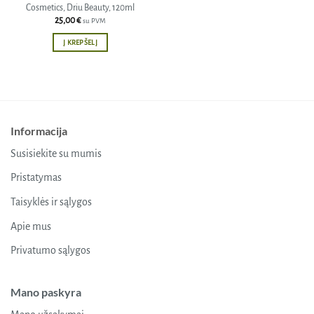
Cosmetics, Driu Beauty, 120ml
25,00
€
su PVM
Į KREPŠELĮ
Informacija
Susisiekite su mumis
Pristatymas
Taisyklės ir sąlygos
Apie mus
Privatumo sąlygos
Mano paskyra