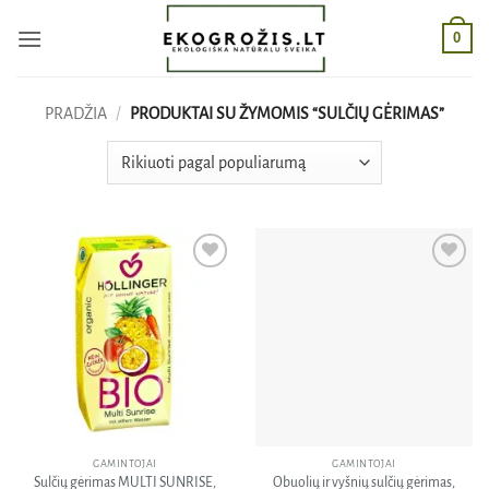
Skip
0
to
content
PRADŽIA
/
PRODUKTAI SU ŽYMOMIS “SULČIŲ GĖRIMAS”
Pridėti
Pridėti
į norų
į norų
sąrašą
sąrašą
GAMINTOJAI
GAMINTOJAI
Sulčių gėrimas MULTI SUNRISE,
Obuolių ir vyšnių sulčių gėrimas,