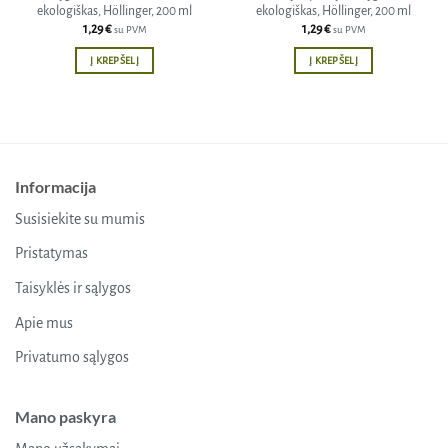
ekologiškas, Höllinger, 200 ml
ekologiškas, Höllinger, 200 ml
1,29
€
1,29
€
su PVM
su PVM
Į KREPŠELĮ
Į KREPŠELĮ
Informacija
Susisiekite su mumis
Pristatymas
Taisyklės ir sąlygos
Apie mus
Privatumo sąlygos
Mano paskyra