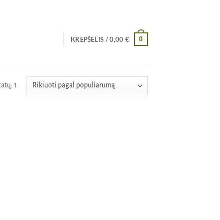
0
KREPŠELIS /
0,00
€
atų: 1