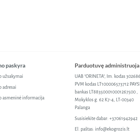
o paskyra
Parduotuvę administruoja
 užsakymai
UAB "ORINETA", Im. kodas 30268
PVM kodas LT100006573712 PAY
 adresai
bankas LT883500010001267500 ,
 asmeninė informacija
Mokyklos g. 62 K7-4, LT-00340
Palanga
Susisiekite dabar:
+37061942942
El. paštas:
info@ekogrozis.lt