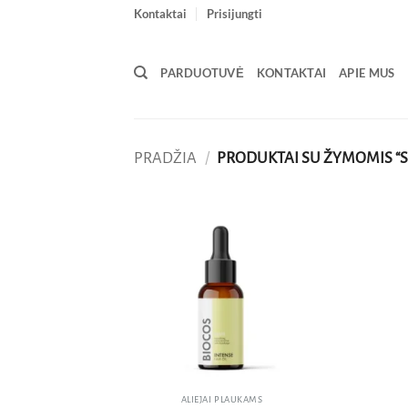
Skip
Kontaktai
Prisijungti
to
content
PARDUOTUVĖ
KONTAKTAI
APIE MUS
PRADŽIA
/
PRODUKTAI SU ŽYMOMIS “
Pridėti
į norų
sąrašą
ALIEJAI PLAUKAMS