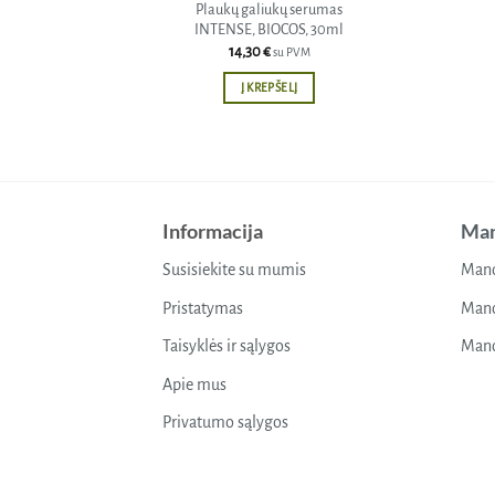
Plaukų galiukų serumas
INTENSE, BIOCOS, 30ml
14,30
€
su PVM
Į KREPŠELĮ
Informacija
Man
Susisiekite su mumis
Mano
Pristatymas
Mano
Taisyklės ir sąlygos
Mano
Apie mus
Privatumo sąlygos