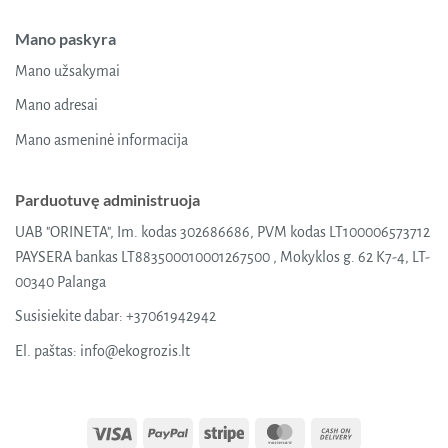
Mano paskyra
Mano užsakymai
Mano adresai
Mano asmeninė informacija
Parduotuvę administruoja
UAB "ORINETA", Im. kodas 302686686, PVM kodas LT100006573712
PAYSERA bankas LT883500010001267500 , Mokyklos g. 62 K7-4, LT-
00340 Palanga
Susisiekite dabar:
+37061942942
El. paštas:
info@ekogrozis.lt
Visa
PayPal
Stripe
MasterCard
Cash