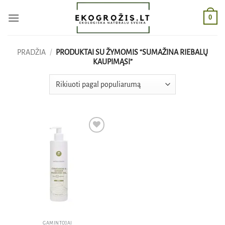
Skip
0
to
content
PRADŽIA
/
PRODUKTAI SU ŽYMOMIS “SUMAŽINA RIEBALŲ
KAUPIMĄSI”
Pridėti
į norų
sąrašą
GAMINTOJAI