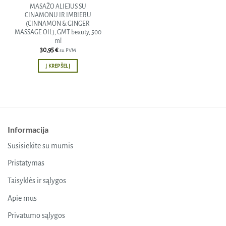
MASAŽO ALIEJUS SU
CINAMONU IR IMBIERU
(CINNAMON & GINGER
MASSAGE OIL), GMT beauty, 500
ml
30,95
€
su PVM
Į KREPŠELĮ
Informacija
Susisiekite su mumis
Pristatymas
Taisyklės ir sąlygos
Apie mus
Privatumo sąlygos