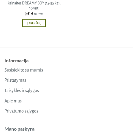
kelnaitės DREAMY BOY (15-35 kg),
10 vnt.
9,61
€
su PVM
Į KREPŠELĮ
Informacija
Susisiekite su mumis
Pristatymas
Taisyklės ir sąlygos
Apie mus
Privatumo sąlygos
Mano paskyra