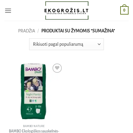
Skip
0
to
content
PRADŽIA
/
PRODUKTAI SU ŽYMOMIS “SUMAŽINA”
Pridėti
į norų
sąrašą
BAMBO NATURE
BAMBO Ekologiškos sauskelnės-