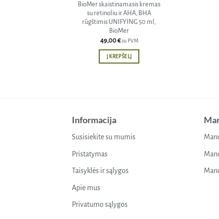
BioMer skaistinamasis kremas
su retinoliu ir AHA, BHA
rūgštimis UNIFYING 50 ml,
BioMer
49,00
€
su PVM
Į KREPŠELĮ
Informacija
Man
Susisiekite su mumis
Mano
Pristatymas
Mano
Taisyklės ir sąlygos
Mano
Apie mus
Privatumo sąlygos