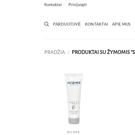
Skip
Kontaktai
Prisijungti
to
content
PARDUOTUVĖ
KONTAKTAI
APIE MUS
PRADŽIA
/
PRODUKTAI SU ŽYMOMIS “
Pridėti
į norų
sąrašą
BIO MER