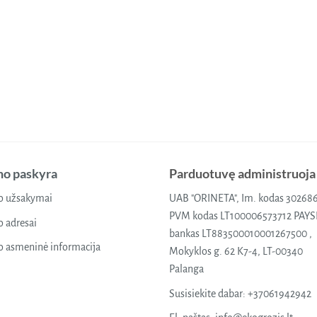
o paskyra
Parduotuvę administruoja
 užsakymai
UAB "ORINETA", Im. kodas 30268
PVM kodas LT100006573712 PAY
 adresai
bankas LT883500010001267500 ,
 asmeninė informacija
Mokyklos g. 62 K7-4, LT-00340
Palanga
Susisiekite dabar:
+37061942942