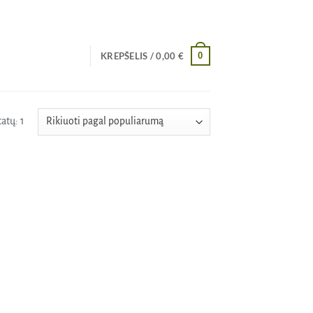
0
KREPŠELIS /
0,00
€
atų: 1