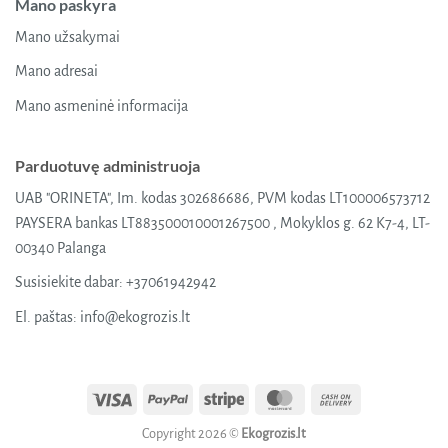
Mano paskyra
Mano užsakymai
Mano adresai
Mano asmeninė informacija
Parduotuvę administruoja
UAB "ORINETA", Im. kodas 302686686, PVM kodas LT100006573712
PAYSERA bankas LT883500010001267500 , Mokyklos g. 62 K7-4, LT-
00340 Palanga
Susisiekite dabar:
+37061942942
El. paštas:
info@ekogrozis.lt
Visa
PayPal
Stripe
MasterCard
Cash
On
Copyright 2026 ©
Ekogrozis.lt
Delivery