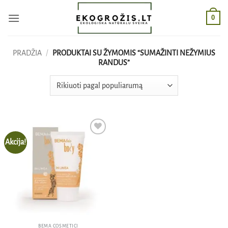
Skip
0
to
content
PRADŽIA
/
PRODUKTAI SU ŽYMOMIS “SUMAŽINTI NEŽYMIUS
RANDUS”
Akcija!
Pridėti
į norų
sąrašą
BEMA COSMETICI