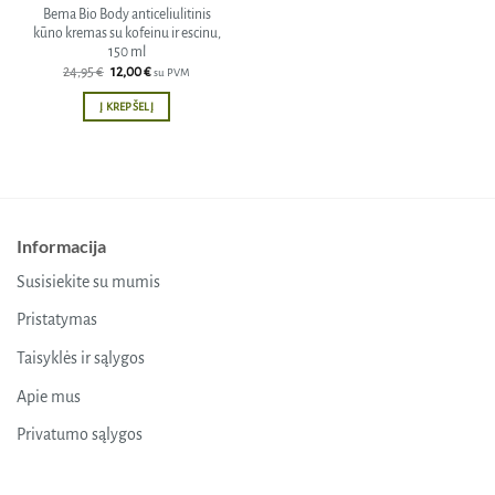
Bema Bio Body anticeliulitinis
kūno kremas su kofeinu ir escinu,
150 ml
Original
Current
24,95
€
12,00
€
su PVM
price
price
was:
is:
Į KREPŠELĮ
24,95 €.
12,00 €.
Informacija
Susisiekite su mumis
Pristatymas
Taisyklės ir sąlygos
Apie mus
Privatumo sąlygos