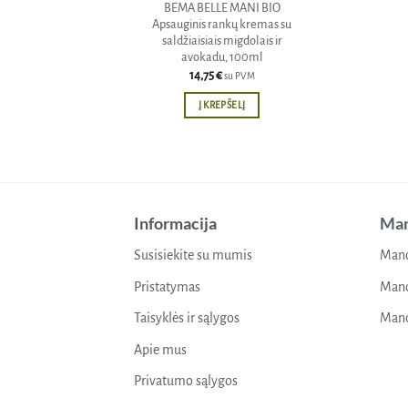
BEMA BELLE MANI BIO
Apsauginis rankų kremas su
saldžiaisiais migdolais ir
avokadu, 100ml
14,75
€
su PVM
Į KREPŠELĮ
Informacija
Man
Susisiekite su mumis
Mano
Pristatymas
Mano
Taisyklės ir sąlygos
Mano
Apie mus
Privatumo sąlygos