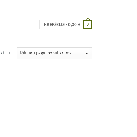
0
KREPŠELIS /
0,00
€
atų: 1