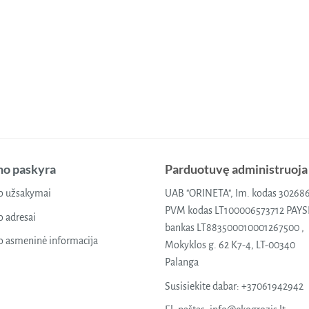
o paskyra
Parduotuvę administruoja
 užsakymai
UAB "ORINETA", Im. kodas 30268
PVM kodas LT100006573712 PAY
 adresai
bankas LT883500010001267500 ,
 asmeninė informacija
Mokyklos g. 62 K7-4, LT-00340
Palanga
Susisiekite dabar:
+37061942942