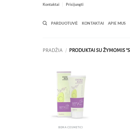
Skip
Kontaktai
Prisijungti
to
content
PARDUOTUVĖ
KONTAKTAI
APIE MUS
PRADŽIA
/
PRODUKTAI SU ŽYMOMIS “
Pridėti
į norų
sąrašą
BEMA COSMETICI