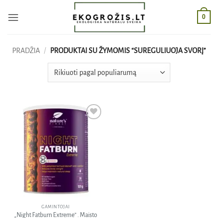
Skip
0
to
content
PRADŽIA
/
PRODUKTAI SU ŽYMOMIS “SUREGULIUOJA SVORĮ”
Pridėti
į norų
sąrašą
GAMINTOJAI
„Night Fatburn Extreme” . Maisto