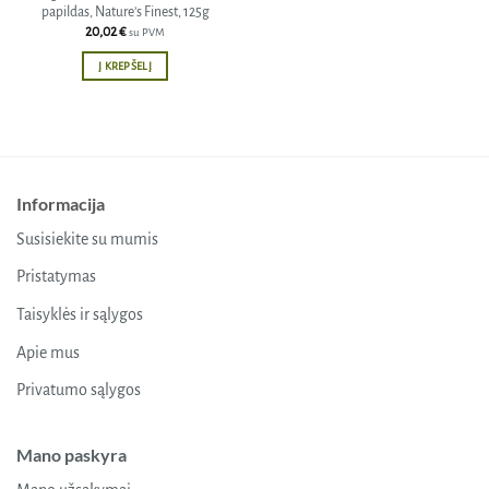
papildas, Nature’s Finest, 125g
20,02
€
su PVM
Į KREPŠELĮ
Informacija
Susisiekite su mumis
Pristatymas
Taisyklės ir sąlygos
Apie mus
Privatumo sąlygos
Mano paskyra