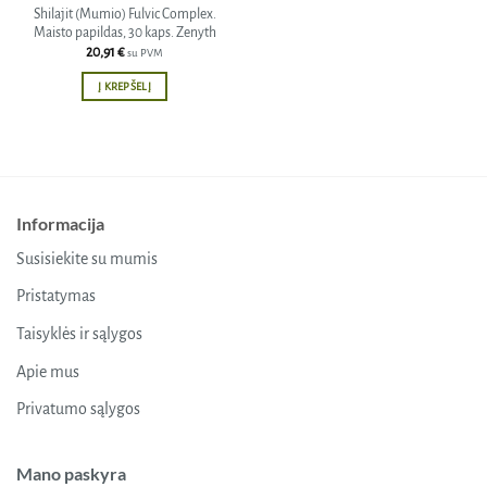
Shilajit (Mumio) Fulvic Complex.
Maisto papildas, 30 kaps. Zenyth
20,91
€
su PVM
Į KREPŠELĮ
Informacija
Susisiekite su mumis
Pristatymas
Taisyklės ir sąlygos
Apie mus
Privatumo sąlygos
Mano paskyra