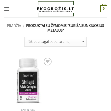
Skip
0
to
content
PRADŽIA
/
PRODUKTAI SU ŽYMOMIS “SURIŠA SUNKIUOSIUS
METALUS”
Pridėti
į norų
sąrašą
GAMINTOJAI