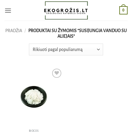
Skip
0
to
content
PRADŽIA
/
PRODUKTAI SU ŽYMOMIS “SUSIJUNGIA VANDUO SU
ALIEJAIS”
Pridėti
į norų
sąrašą
BIOCOS