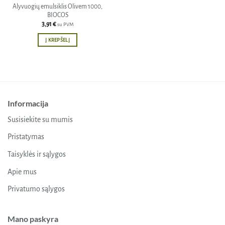
Alyvuogių emulsiklis Olivem 1000,
BIOCOS
3,91
€
su PVM
Į KREPŠELĮ
Informacija
Susisiekite su mumis
Pristatymas
Taisyklės ir sąlygos
Apie mus
Privatumo sąlygos
Mano paskyra