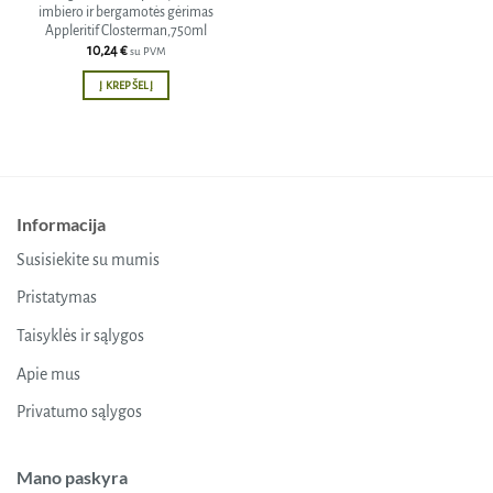
imbiero ir bergamotės gėrimas
Appleritif Closterman,750ml
10,24
€
su PVM
Į KREPŠELĮ
Informacija
Susisiekite su mumis
Pristatymas
Taisyklės ir sąlygos
Apie mus
Privatumo sąlygos
Mano paskyra