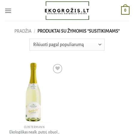
Skip
0
to
content
PRADŽIA
/
PRODUKTAI SU ŽYMOMIS “SUSITIKIMAMS”
Pridėti
į norų
sąrašą
CLOSTERMANN
Ekologiškas nealk. putoj. obuol.,