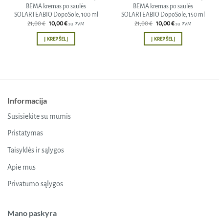
BEMA kremas po saulės
BEMA kremas po saulės
SOLARTEABIO DopoSole, 100 ml
SOLARTEABIO DopoSole, 150 ml
Original
Current
Original
Current
21,00
€
10,00
€
21,00
€
10,00
€
su PVM
su PVM
price
price
price
price
was:
is:
was:
is:
Į KREPŠELĮ
Į KREPŠELĮ
21,00 €.
10,00 €.
21,00 €.
10,00 €.
Informacija
Susisiekite su mumis
Pristatymas
Taisyklės ir sąlygos
Apie mus
Privatumo sąlygos
Mano paskyra