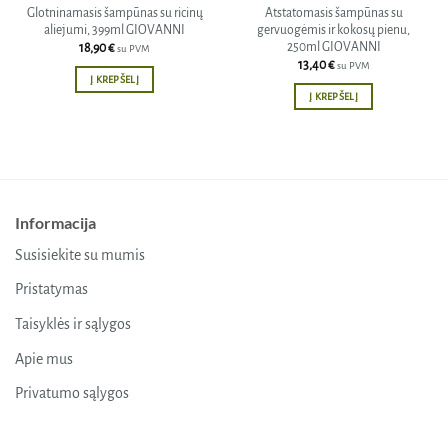
Glotninamasis šampūnas su ricinų
Atstatomasis šampūnas su
aliejumi, 399ml GIOVANNI
gervuogėmis ir kokosų pienu,
250ml GIOVANNI
18,90
€
su PVM
13,40
€
su PVM
Į KREPŠELĮ
Į KREPŠELĮ
Informacija
Susisiekite su mumis
Pristatymas
Taisyklės ir sąlygos
Apie mus
Privatumo sąlygos