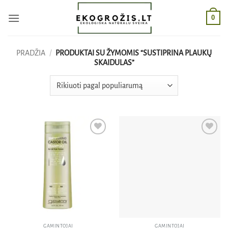
Skip
0
to
content
PRADŽIA
/
PRODUKTAI SU ŽYMOMIS “SUSTIPRINA PLAUKŲ
SKAIDULAS”
Pridėti
Pridėti
į norų
į norų
sąrašą
sąrašą
GAMINTOJAI
GAMINTOJAI