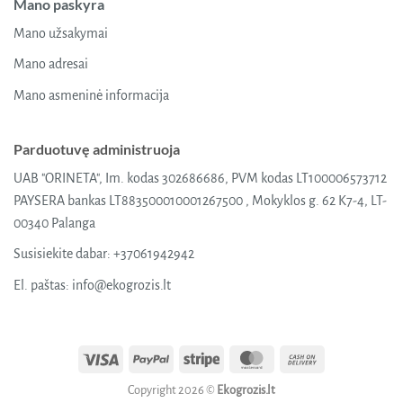
Mano paskyra
Mano užsakymai
Mano adresai
Mano asmeninė informacija
Parduotuvę administruoja
UAB "ORINETA", Im. kodas 302686686, PVM kodas LT100006573712
PAYSERA bankas LT883500010001267500 , Mokyklos g. 62 K7-4, LT-
00340 Palanga
Susisiekite dabar:
+37061942942
El. paštas:
info@ekogrozis.lt
Visa
PayPal
Stripe
MasterCard
Cash
On
Copyright 2026 ©
Ekogrozis.lt
Delivery