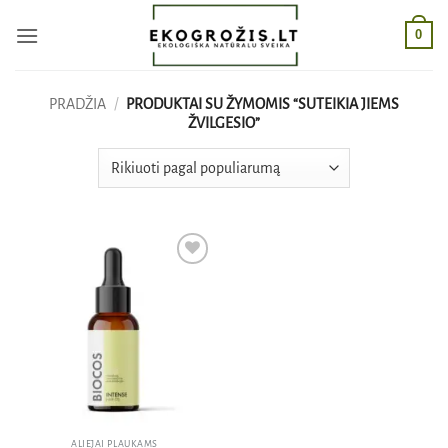
Skip
0
to
content
PRADŽIA
/
PRODUKTAI SU ŽYMOMIS “SUTEIKIA JIEMS
ŽVILGESIO”
Pridėti
į norų
sąrašą
ALIEJAI PLAUKAMS