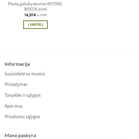
Plaukų galiukų serumas INTENSE,
BIOCOS, 30ml
14,30
€
su PVM
Į KREPŠELĮ
Informacija
Susisiekite su mumis
Pristatymas
Taisyklės ir sąlygos
Apie mus
Privatumo sąlygos
Mano paskyra