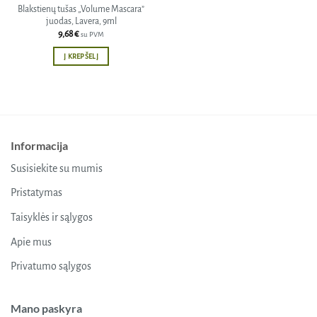
Blakstienų tušas „Volume Mascara”
juodas, Lavera, 9ml
9,68
€
su PVM
Į KREPŠELĮ
Informacija
Susisiekite su mumis
Pristatymas
Taisyklės ir sąlygos
Apie mus
Privatumo sąlygos
Mano paskyra