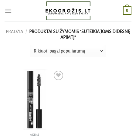
Skip
0
to
content
PRADŽIA
/
PRODUKTAI SU ŽYMOMIS “SUTEIKIA JOMS DIDESNĘ
APIMTĮ”
Pridėti
į norų
sąrašą
AKIMS