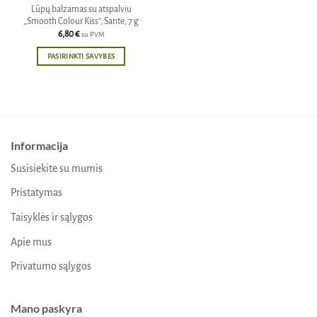
Lūpų balzamas su atspalviu
„Smooth Colour Kiss”, Sante, 7 g
6,80
€
su PVM
PASIRINKTI SAVYBES
This
product
has
multiple
variants.
Informacija
The
options
Susisiekite su mumis
may
be
Pristatymas
chosen
Taisyklės ir sąlygos
on
the
Apie mus
product
Privatumo sąlygos
page
Mano paskyra