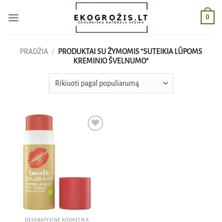
Skip
0
to
content
PRADŽIA
/
PRODUKTAI SU ŽYMOMIS “SUTEIKIA LŪPOMS
KREMINIO ŠVELNUMO”
Pridėti
į norų
sąrašą
DEKORATYVINĖ KOSMETIKA