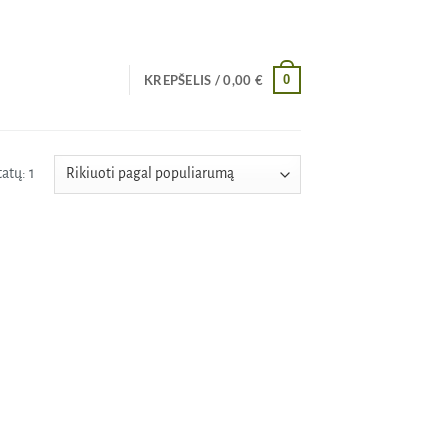
0
KREPŠELIS /
0,00
€
atų: 1