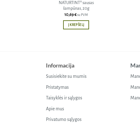
NATURTINT® sausas
šampūnas, 20g
10,69
€
su PVM
Į KREPŠELĮ
Informacija
Man
Susisiekite su mumis
Mano
Pristatymas
Mano
Taisyklės ir sąlygos
Mano
Apie mus
Privatumo sąlygos