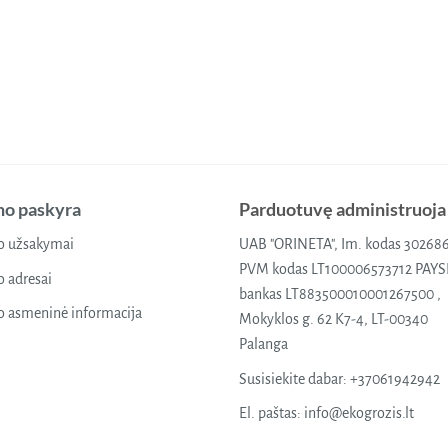
o paskyra
Parduotuvę administruoja
 užsakymai
UAB "ORINETA", Im. kodas 30268
PVM kodas LT100006573712 PAY
 adresai
bankas LT883500010001267500 ,
 asmeninė informacija
Mokyklos g. 62 K7-4, LT-00340
Palanga
Susisiekite dabar:
+37061942942
El. paštas:
info@ekogrozis.lt