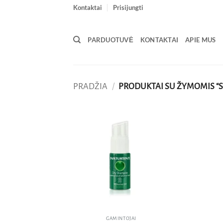
Skip
Kontaktai
Prisijungti
to
content
PARDUOTUVĖ
KONTAKTAI
APIE MUS
PRADŽIA
/
PRODUKTAI SU ŽYMOMIS “S
Pridėti
į norų
sąrašą
GAMINTOJAI