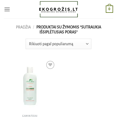
Skip
0
to
content
PRADŽIA
/
PRODUKTAI SU ŽYMOMIS “SUTRAUKIA
IŠSIPLĖTUSIAS PORAS”
Pridėti
į norų
sąrašą
GAMINTOJAI