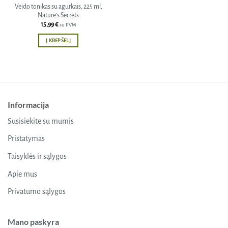
Veido tonikas su agurkais, 225 ml,
Nature’s Secrets
15,99
€
su PVM
Į KREPŠELĮ
Informacija
Susisiekite su mumis
Pristatymas
Taisyklės ir sąlygos
Apie mus
Privatumo sąlygos
Mano paskyra