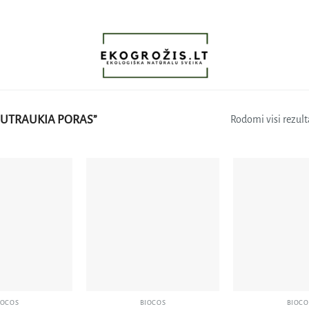
SUTRAUKIA PORAS”
Rodomi visi rezulta
Pridėti
Pridėti
į norų
į norų
sąrašą
sąrašą
IOCOS
BIOCOS
BIOCO