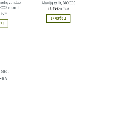
elių vanduo
Alavijų gelis, BIOCOS
IOCOS 100ml
12,53
€
su PVM
u PVM
Į KREPŠELĮ
ELĮ
6686,
SERA