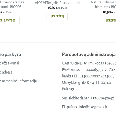
L veido kremas
Natūralus hamam
ALOE VERA gelis, Biocos, 100ml
 30ml , BIOCOS
– hidrolatas, B
15,50
€
su PVM
5
€
10,90
€
su PVM
s
Į KREPŠELĮ
KTI SAVYBES
Į KREPŠ
This
product
has
multiple
variants.
o paskyra
Parduotuvę administruoja
The
options
 užsakymai
UAB "ORINETA", Im. kodas 30268
may
PVM kodas LT100006573712 PAY
 adresai
be
bankas LT883500010001267500 ,
chosen
 asmeninė informacija
Mokyklos g. 62 K7-4, LT-00340
on
Palanga
the
Susisiekite dabar:
+37061942942
product
page
El. paštas:
info@ekogrozis.lt