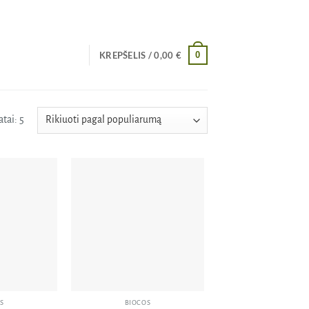
0
KREPŠELIS /
0,00
€
Rūšiuojama
tai: 5
pagal
populiarumą
Pridėti
Pridėti
į norų
į norų
sąrašą
sąrašą
S
BIOCOS