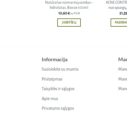
Natūralus rozmarinų vanduo –
ACNE CONTRO
hidrolatas, Biocos 100ml
nuo spuogų,
10,60
€
21,3
su PVM
Į KREPŠELĮ
PASIRIN
Informacija
Man
Susisiekite su mumis
Mano
Pristatymas
Mano
Taisyklės ir sąlygos
Mano
Apie mus
Privatumo sąlygos