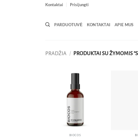
Skip
Kontaktai
Prisijungti
to
content
PARDUOTUVĖ
KONTAKTAI
APIE MUS
PRADŽIA
/
PRODUKTAI SU ŽYMOMIS “
Pridėti
į norų
sąrašą
BIOCOS
B