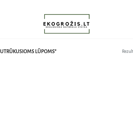
SUTRŪKUSIOMS LŪPOMS”
Rezult