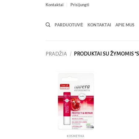
Skip
Kontaktai
Prisijungti
to
content
PARDUOTUVĖ
KONTAKTAI
APIE MUS
PRADŽIA
/
PRODUKTAI SU ŽYMOMIS “
Pridėti
į norų
sąrašą
KOSMETIKA