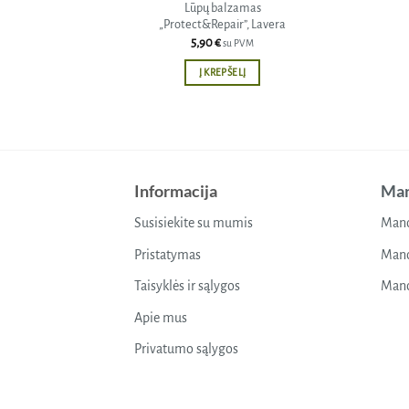
Lūpų balzamas
„Protect&Repair”, Lavera
5,90
€
su PVM
Į KREPŠELĮ
Informacija
Man
Susisiekite su mumis
Mano
Pristatymas
Mano
Taisyklės ir sąlygos
Mano
Apie mus
Privatumo sąlygos