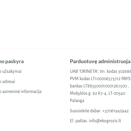
o paskyra
Parduotuvę administruoja
 užsakymai
UAB "ORINETA", Im. kodas 30268
PVM kodas LT100006573712 PAY
 adresai
bankas LT883500010001267500 ,
 asmeninė informacija
Mokyklos g. 62 K7-4, LT-00340
Palanga
Susisiekite dabar:
+37061942942
El. paštas:
info@ekogrozis.lt