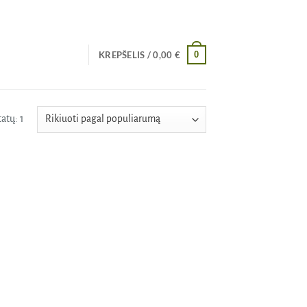
0
KREPŠELIS /
0,00
€
atų: 1