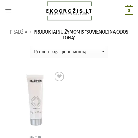
Skip
0
to
content
PRADŽIA
/
PRODUKTAI SU ŽYMOMIS “SUVIENODINA ODOS
TONĄ”
Pridėti
į norų
sąrašą
BIO MER