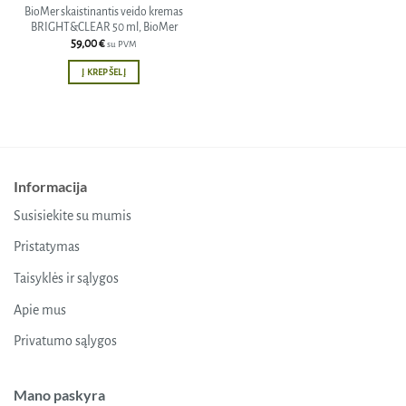
BioMer skaistinantis veido kremas
BRIGHT&CLEAR 50 ml, BioMer
59,00
€
su PVM
Į KREPŠELĮ
Informacija
Susisiekite su mumis
Pristatymas
Taisyklės ir sąlygos
Apie mus
Privatumo sąlygos
Mano paskyra