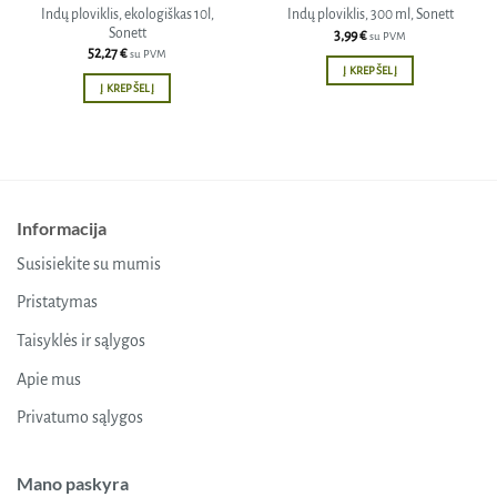
Indų ploviklis, ekologiškas 10l,
Indų ploviklis, 300 ml, Sonett
Sonett
3,99
€
su PVM
52,27
€
su PVM
Į KREPŠELĮ
Į KREPŠELĮ
Informacija
Susisiekite su mumis
Pristatymas
Taisyklės ir sąlygos
Apie mus
Privatumo sąlygos
Mano paskyra