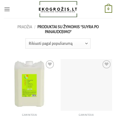
Skip
0
to
content
PRADŽIA
/
PRODUKTAI SU ŽYMOMIS “SUYRA PO
PANAUDOJIMO”
Pridėti
Pridėti
į norų
į norų
sąrašą
sąrašą
GAMINTOJAI
GAMINTOJAI