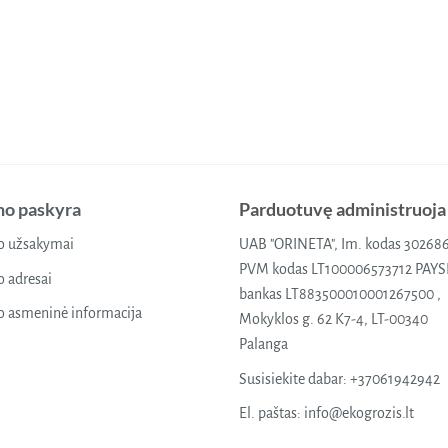
o paskyra
Parduotuvę administruoja
 užsakymai
UAB "ORINETA", Im. kodas 30268
PVM kodas LT100006573712 PAY
 adresai
bankas LT883500010001267500 ,
 asmeninė informacija
Mokyklos g. 62 K7-4, LT-00340
Palanga
Susisiekite dabar:
+37061942942
El. paštas:
info@ekogrozis.lt