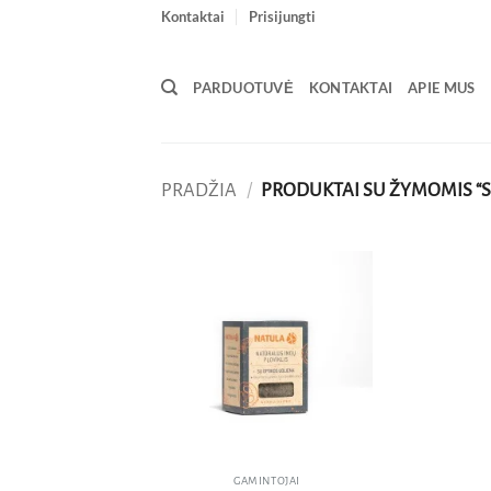
Skip
Kontaktai
Prisijungti
to
content
PARDUOTUVĖ
KONTAKTAI
APIE MUS
PRADŽIA
/
PRODUKTAI SU ŽYMOMIS “S
Pridėti
į norų
sąrašą
GAMINTOJAI