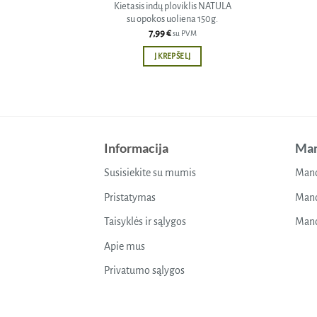
Kietasis indų ploviklis NATULA
su opokos uoliena 150g.
7,99
€
su PVM
Į KREPŠELĮ
Informacija
Man
Susisiekite su mumis
Mano
Pristatymas
Mano
Taisyklės ir sąlygos
Mano
Apie mus
Privatumo sąlygos