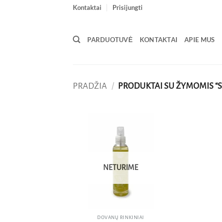
Skip
Kontaktai
Prisijungti
to
content
PARDUOTUVĖ
KONTAKTAI
APIE MUS
PRADŽIA
/
PRODUKTAI SU ŽYMOMIS “S
Pridėti
į norų
sąrašą
NETURIME
DOVANŲ RINKINIAI