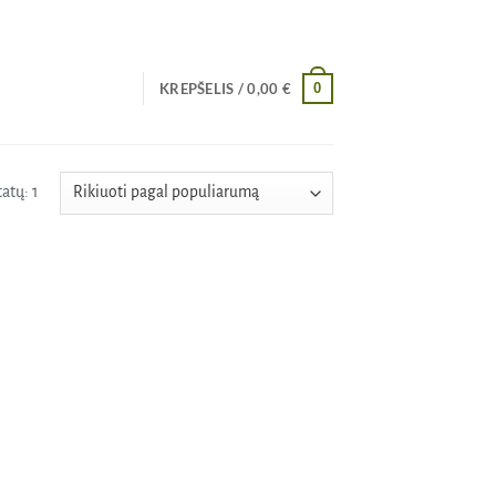
0
KREPŠELIS /
0,00
€
atų: 1