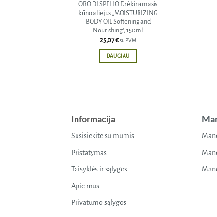
ORO DI SPELLO Drėkinamasis
kūno aliejus „MOISTURIZING
BODY OIL Softening and
Nourishing“, 150ml
25,07
€
su PVM
DAUGIAU
Informacija
Man
Susisiekite su mumis
Mano
Pristatymas
Mano
Taisyklės ir sąlygos
Mano
Apie mus
Privatumo sąlygos