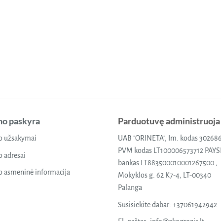
o paskyra
Parduotuvę administruoja
 užsakymai
UAB "ORINETA", Im. kodas 30268
PVM kodas LT100006573712 PAY
 adresai
bankas LT883500010001267500 ,
 asmeninė informacija
Mokyklos g. 62 K7-4, LT-00340
Palanga
Susisiekite dabar:
+37061942942