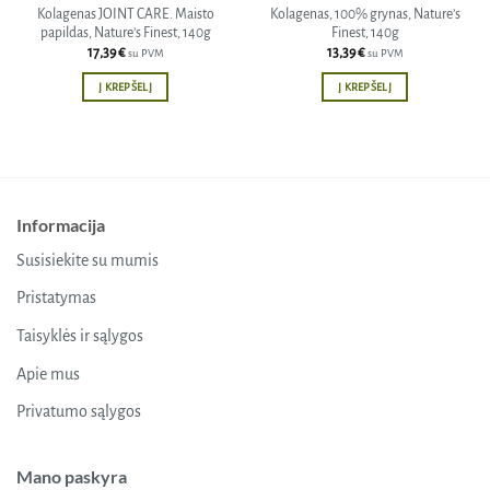
Kolagenas JOINT CARE. Maisto
Kolagenas, 100% grynas, Nature’s
papildas, Nature’s Finest, 140g
Finest, 140g
17,39
€
13,39
€
su PVM
su PVM
Į KREPŠELĮ
Į KREPŠELĮ
Informacija
Susisiekite su mumis
Pristatymas
Taisyklės ir sąlygos
Apie mus
Privatumo sąlygos
Mano paskyra